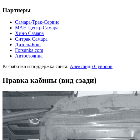
Партнеры
Самара-Трак-Сервис
МАН Центр Самара
Хино Самара
Ситрак Самара
Дизель-Бош
Forsunka.com
Автостоянка
Разработка и поддержка сайта:
Александр Суворов
Правка кабины (вид сзади)